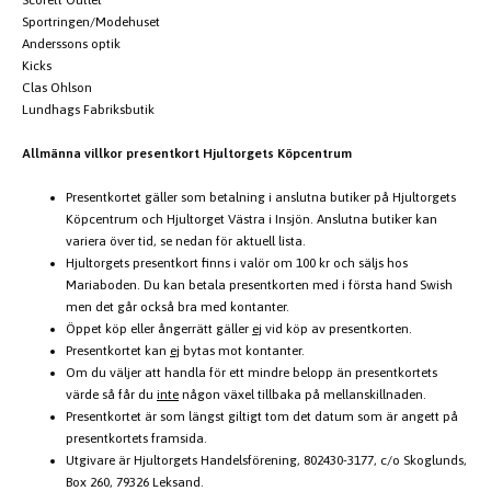
Sportringen/Modehuset
Anderssons optik
Kicks
Clas Ohlson
Lundhags Fabriksbutik
Allmänna villkor presentkort Hjultorgets Köpcentrum
Presentkortet gäller som betalning i anslutna butiker på Hjultorgets
Köpcentrum och Hjultorget Västra i Insjön. Anslutna butiker kan
variera över tid, se nedan för aktuell lista.
Hjultorgets presentkort finns i valör om 100 kr och säljs hos
Mariaboden. Du kan betala presentkorten med i första hand Swish
men det går också bra med kontanter.
Öppet köp eller ångerrätt gäller
ej
vid köp av presentkorten.
Presentkortet kan
ej
bytas mot kontanter.
Om du väljer att handla för ett mindre belopp än presentkortets
värde så får du
inte
någon växel tillbaka på mellanskillnaden.
Presentkortet är som längst giltigt tom det datum som är angett på
presentkortets framsida.
Utgivare är Hjultorgets Handelsförening, 802430-3177, c/o Skoglunds,
Box 260, 79326 Leksand.