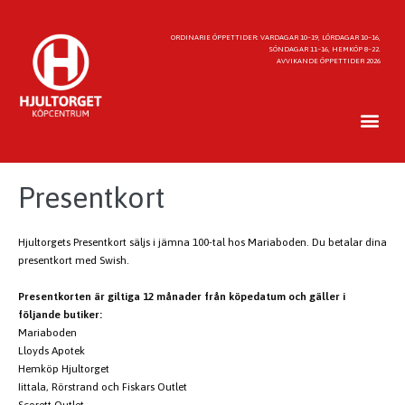
ORDINARIE ÖPPETTIDER: VARDAGAR 10–19, LÖRDAGAR 10–16,
SÖNDAGAR 11–16, HEMKÖP 8–22.
AVVIKANDE ÖPPETTIDER 2026
Presentkort
Hjultorgets Presentkort säljs i jämna 100-tal hos Mariaboden. Du betalar dina
presentkort med Swish.
Presentkorten är giltiga 12 månader från köpedatum och gäller i
följande butiker:
Mariaboden
Lloyds Apotek
Hemköp Hjultorget
Iittala, Rörstrand och Fiskars Outlet
Scorett Outlet