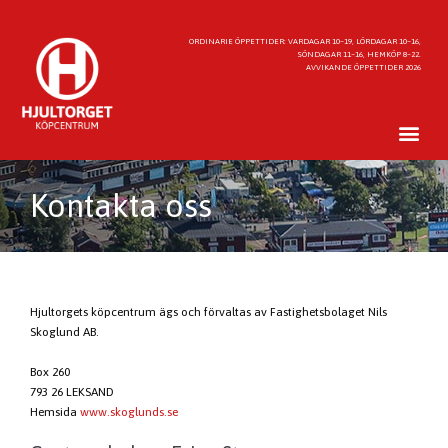
ORDINARIE ÖPPETTIDER: VARDAGAR 10–19, LÖRDAGAR 10–16,
SÖNDAGAR 11–16, HEMKÖP 8–22.
AVVIKANDE ÖPPETTIDER 2026
Kontakta oss
Hjultorgets köpcentrum ägs och förvaltas av Fastighetsbolaget Nils
Skoglund AB.
Box 260
793 26 LEKSAND
Hemsida
www.skoglunds.se